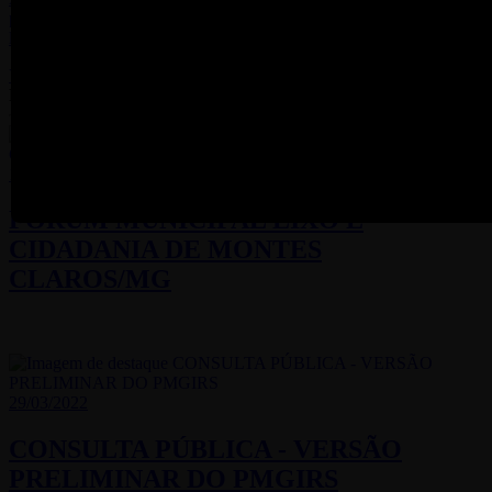
públicos, bem como nos lugares de acesso comum, depende de
licença da Prefeitura.
VEJA MAIS
Projetos
10/08/2022
FÓRUM MUNICIPAL LIXO E
CIDADANIA DE MONTES
CLAROS/MG
29/03/2022
CONSULTA PÚBLICA - VERSÃO
PRELIMINAR DO PMGIRS