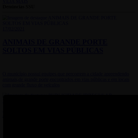
VEJA MAIS
Denúncias SSU
17/02/2021
ANIMAIS DE GRANDE PORTE
SOLTOS EM VIAS PÚBLICAS
O município possui equipes que percorrem a cidade apreendendo
animais,de grande porte,encontrados em vias públicas e em locais
com grande fluxo de veículos
10/02/2021
PUBLICIDADE IRREGULAR
A exploração dos meios de publicidade nas vias e logradouros