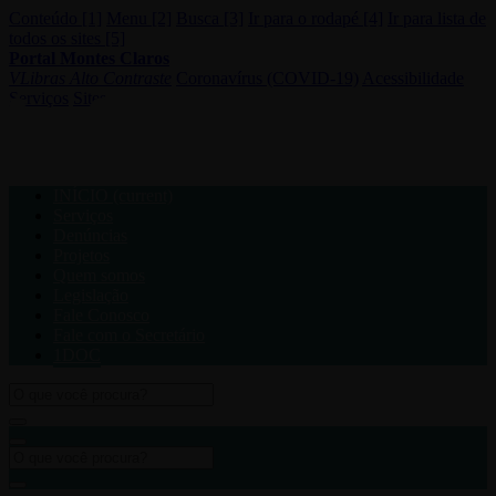
Conteúdo [1]
Menu [2]
Busca [3]
Ir para o rodapé [4]
Ir para lista de
todos os sites [5]
Portal Montes Claros
VLibras
Alto Contraste
Coronavírus (COVID-19)
Acessibilidade
Serviços
Sites
INÍCIO
(current)
Serviços
Denúncias
Projetos
Quem somos
Legislação
Fale Conosco
Fale com o Secretário
1DOC