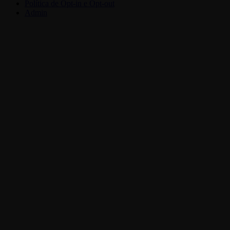
Política de Opt-in e Opt-out
Admin