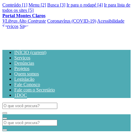
Conteúdo [1]
Menu [2]
Busca [3]
Ir para o rodapé [4]
Ir para lista de
todos os sites [5]
Portal Montes Claros
VLibras
Alto Contraste
Coronavírus (COVID-19)
Acessibilidade
Serviços
Sites
INÍCIO
(current)
Serviços
Denúncias
Projetos
Quem somos
Legislação
Fale Conosco
Fale com o Secretário
1DOC