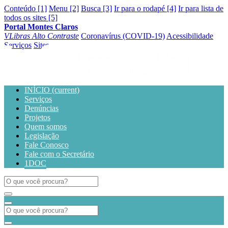
Conteúdo [1]
Menu [2]
Busca [3]
Ir para o rodapé [4]
Ir para lista de
todos os sites [5]
Portal Montes Claros
VLibras
Alto Contraste
Coronavírus (COVID-19)
Acessibilidade
Serviços
Sites
INÍCIO
(current)
Serviços
Denúncias
Projetos
Quem somos
Legislação
Fale Conosco
Fale com o Secretário
1DOC