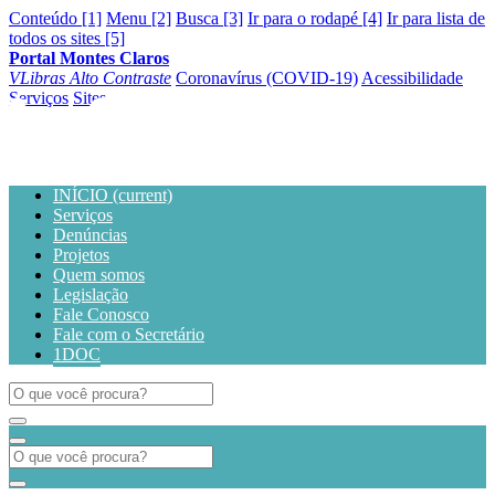
Conteúdo [1]
Menu [2]
Busca [3]
Ir para o rodapé [4]
Ir para lista de
todos os sites [5]
Portal Montes Claros
VLibras
Alto Contraste
Coronavírus (COVID-19)
Acessibilidade
Serviços
Sites
INÍCIO
(current)
Serviços
Denúncias
Projetos
Quem somos
Legislação
Fale Conosco
Fale com o Secretário
1DOC