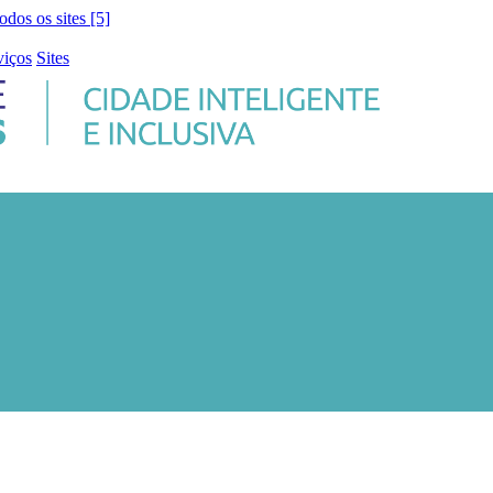
todos os sites [5]
viços
Sites