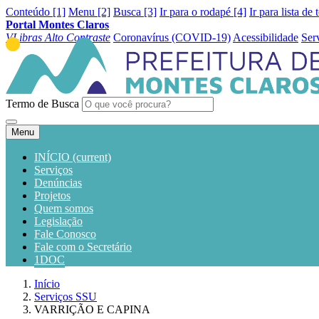
Conteúdo [1]
Menu [2]
Busca [3]
Ir para o rodapé [4]
Ir para lista de 
Portal Montes Claros
VLibras
Alto Contraste
Coronavírus (COVID-19)
Acessibilidade
Ser
Termo de Busca
Menu
INÍCIO
(current)
Serviços
Denúncias
Projetos
Quem somos
Legislação
Fale Conosco
Fale com o Secretário
1DOC
Início
Serviços SSU
VARRIÇÃO E CAPINA