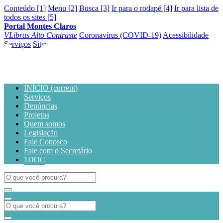
Conteúdo [1]
Menu [2]
Busca [3]
Ir para o rodapé [4]
Ir para lista de
todos os sites [5]
Portal Montes Claros
VLibras
Alto Contraste
Coronavírus (COVID-19)
Acessibilidade
Serviços
Sites
INÍCIO
(current)
Serviços
Denúncias
Projetos
Quem somos
Legislação
Fale Conosco
Fale com o Secretário
1DOC