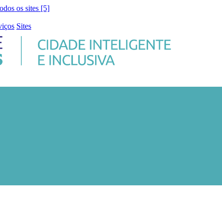
todos os sites [5]
viços
Sites