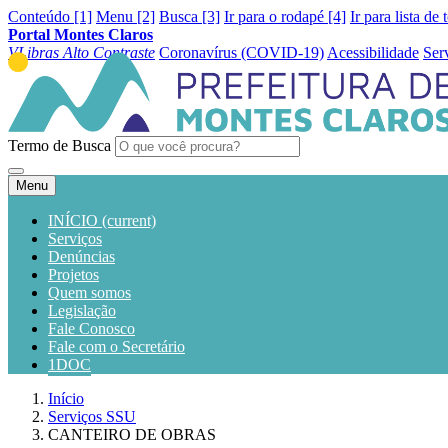
Conteúdo [1]
Menu [2]
Busca [3]
Ir para o rodapé [4]
Ir para lista de 
Portal Montes Claros
VLibras
Alto Contraste
Coronavírus (COVID-19)
Acessibilidade
Ser
Termo de Busca
Menu
INÍCIO
(current)
Serviços
Denúncias
Projetos
Quem somos
Legislação
Fale Conosco
Fale com o Secretário
1DOC
Início
Serviços SSU
CANTEIRO DE OBRAS