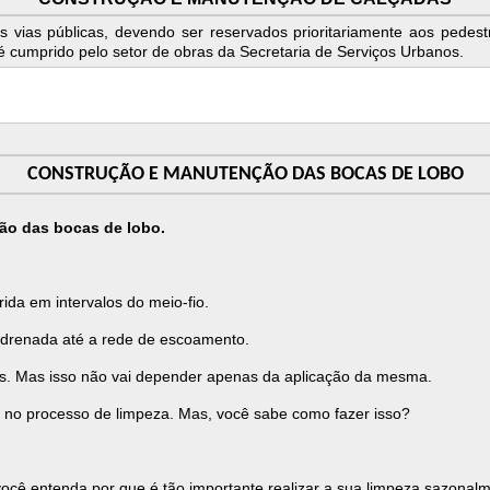
s vias públicas, devendo ser reservados prioritariamente aos pedestr
 cumprido pelo setor de obras da Secretaria de Serviços Urbanos.
CONSTRUÇÃO E MANUTENÇÃO DAS BOCAS DE LOBO
ão das bocas de lobo.
ida em intervalos do meio-fio.
a drenada até a rede de escoamento.
os. Mas isso não vai depender apenas da aplicação da mesma.
r no processo de limpeza. Mas, você sabe como fazer isso?
você entenda por que é tão importante realizar a sua limpeza sazonal