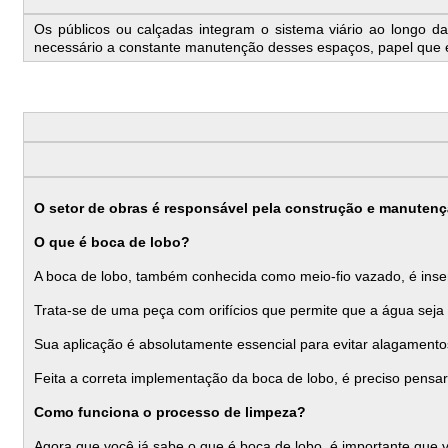
Os públicos ou calçadas integram o sistema viário ao longo da
necessário a constante manutenção desses espaços, papel que é
O setor de obras é responsável pela construção e manutenç
O que é boca de lobo?
A boca de lobo, também conhecida como meio-fio vazado, é inser
Trata-se de uma peça com orifícios que permite que a água sej
Sua aplicação é absolutamente essencial para evitar alagament
Feita a correta implementação da boca de lobo, é preciso pensa
Como funciona o processo de limpeza?
Agora que você já sabe o que é boca de lobo, é importante que 