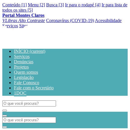
Conteúdo [1]
Menu [2]
Busca [3]
Ir para o rodapé [4]
Ir para lista de
todos os sites [5]
Portal Montes Claros
VLibras
Alto Contraste
Coronavírus (COVID-19)
Acessibilidade
Serviços
Sites
INÍCIO
(current)
Serviços
Denúncias
Projetos
Quem somos
Legislação
Fale Conosco
Fale com o Secretário
1DOC