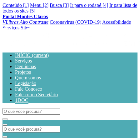
Conteúdo [1]
Menu [2]
Busca [3]
Ir para o rodapé [4]
Ir para lista de
todos os sites [5]
Portal Montes Claros
VLibras
Alto Contraste
Coronavírus (COVID-19)
Acessibilidade
Serviços
Sites
INÍCIO
(current)
Serviços
Denúncias
Projetos
Quem somos
Legislação
Fale Conosco
Fale com o Secretário
1DOC