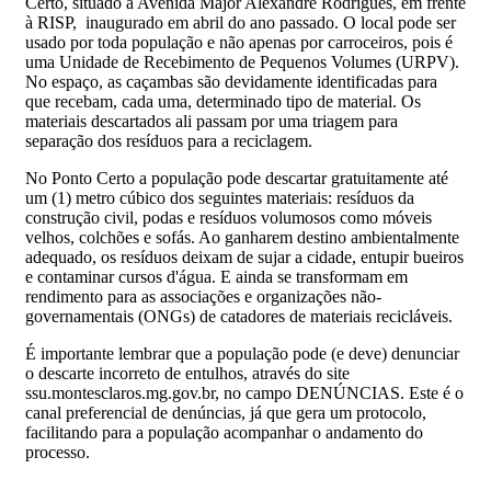
Certo, situado à Avenida Major Alexandre Rodrigues, em frente
à RISP, inaugurado em abril do ano passado. O local pode ser
usado por toda população e não apenas por carroceiros, pois é
uma Unidade de Recebimento de Pequenos Volumes (URPV).
No espaço, as caçambas são devidamente identificadas para
que recebam, cada uma, determinado tipo de material. Os
materiais descartados ali passam por uma triagem para
separação dos resíduos para a reciclagem.
No Ponto Certo a população pode descartar gratuitamente até
um (1) metro cúbico dos seguintes materiais: resíduos da
construção civil, podas e resíduos volumosos como móveis
velhos, colchões e sofás. Ao ganharem destino ambientalmente
adequado, os resíduos deixam de sujar a cidade, entupir bueiros
e contaminar cursos d'água. E ainda se transformam em
rendimento para as associações e organizações não-
governamentais (ONGs) de catadores de materiais recicláveis.
É importante lembrar que a população pode (e deve) denunciar
o descarte incorreto de entulhos, através do site
ssu.montesclaros.mg.gov.br, no campo DENÚNCIAS. Este é o
canal preferencial de denúncias, já que gera um protocolo,
facilitando para a população acompanhar o andamento do
processo.