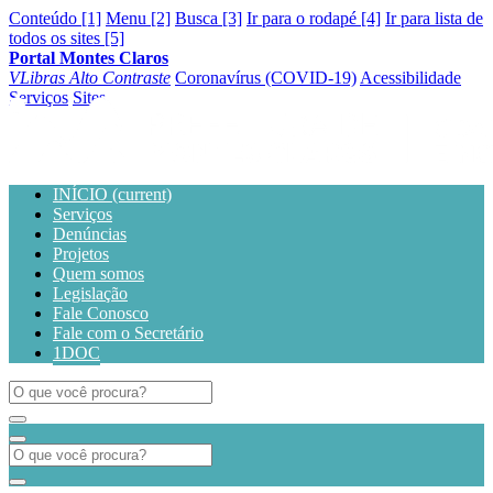
Conteúdo [1]
Menu [2]
Busca [3]
Ir para o rodapé [4]
Ir para lista de
todos os sites [5]
Portal Montes Claros
VLibras
Alto Contraste
Coronavírus (COVID-19)
Acessibilidade
Serviços
Sites
INÍCIO
(current)
Serviços
Denúncias
Projetos
Quem somos
Legislação
Fale Conosco
Fale com o Secretário
1DOC